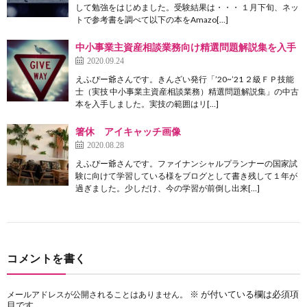
して勉強をはじめました。受験結果は・・・ １月下旬、ネッ
トで参考書を調べて以下の本をAmazo[…]
中小事業主資産相談業務向け精選問題解説集を入手
2020.09.24
えふぴー爺さんです。きんざい発行「’20~’21 ２級ＦＰ技能
士（実技 中小事業主資産相談業務）精選問題解説集」の中古
本を入手しました。実技の範囲はリ[…]
箸休 アイキャッチ画像
2020.08.28
えふぴー爺さんです。ファイナンシャルプランナーの国家試
験に向けて学習している様をブログとして書き残して１年が
過ぎました。少しだけ、今の学習が前倒し出来[…]
コメントを書く
※
が付いている欄は必須項
メールアドレスが公開されることはありません。
目です