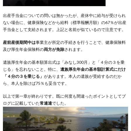
出産手当金についての問いは無かったが、産休中に給与が受けられ
ない場合に、健康保険などから給料（標準報酬月額）の67％が出産
手当金として支給されます。上記と名前が似ているので注意です。
産前産後期間中は
事業主が所定の手続きを行うことで、健康保険料
及び厚生年金保険料の
両方が免除
されます。
遺族厚生年金の基本額算出式は「みなし300月」と「４分の３を乗
じる」を忘れないこと。特に、
遺族厚生年金の基本額計算式にだけ
「４分の３を乗じる」
があります。本人の遺族が受給するのだか
ら、本人を除けば75％も妥当です。
以上で第一章が終わりです。既に何度も間違ったポイントとしてブ
ログに記載していた
常連達
でした。