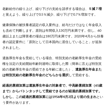
老齢給付の繰り上げ、繰り下げの支給を請求する場合は、
５減７増
と覚えよう。繰り上げで0.5％減少、繰り下げで0.7％増加です。
健康保険の被扶養者認定の収入要件は、給与だけではなく年金収入
も含めて判断します。原則は年間収入130万円未満です。但し、60
歳以上または障害者の場合は180万円未満です。2020年4月から扶養
者の認定要件に「原則として日本国内に居住していること」が追加
されました。
遺族厚生年金を受給している場合、特別支給の老齢厚生年金の受給
権を法定の支給開始年齢到達時に取得した際（簡単に言えば特別支
給の老齢厚生年金の受給できる年齢に達した）、
遺族厚生年金また
は特別支給の老齢厚生年金のどちらかを選択
して受給する。
経過的寡婦加算は遺族厚生年金の対象者で、中高齢寡婦加算（65歳
まで）からバトンタッチして受給できるのが経過的寡婦加算です。
しかし、この経過的寡婦加算には1956年4月2日より前の生まれ
とい
う要件があります。