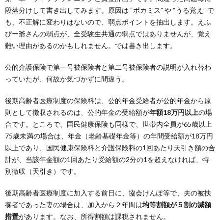
段落分けして書き出してみます。原因は “ポカミス” や “うる覚え” で
も、不正解に変わりはないので、弱点ポイントを抽出します。えふ
ぴー爺さんの弱点が、全受験生共通の弱点ではありませんが、覚え
難い理由があるのかもしれません。では書き出します。
公的介護保険で第一号被保険者と第二号被保険者の説明が入れ替わ
っていたが、何故か気づかずに間違う。
後期高齢者医療制度の保険料は、公的年金受給者が公的年金から原
則として徴収されるのは、公的年金の受給額が
年額18万円以上
の場
合です。ところで、国民健康保険も同様で、世帯内全員が65歳以上
75歳未満の場合は、年金（老齢基礎年金等）の年間受給額が18万円
以上であり、国民健康保険料と介護保険料の1回あたり天引き額の合
計が、当該年金額の1回あたり受給額の2分の1を超えなければ、特
別徴収（天引き）です。
後期高齢者医療制度に加入する前日に、協会けんぽ等で、夫の被扶
養者であった妻の場合は、加入から２年間は
均等割額が５割の減額
措置
があります。なお、所得割額は課税されません。